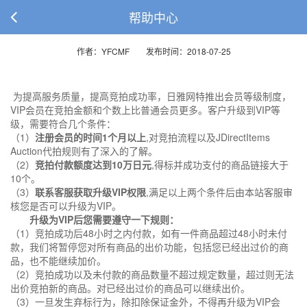
帮助中心
作者：YFCMF 发布时间：2018-07-25
为提高服务质量，提高竞拍成功率，日雅网特推出会员等级制度，
VIP会员在竞拍金额和个数上比普通会员更多。客户升级到VIP等
级，需要符合几个条件：
（1）
注册会员的时间1个月以上
,对竞拍流程以及JDirectItems
Auction代拍规则有了深入的了解。
（2）
竞拍付款额度达到10万日元
,得标并成功支付的商品链接大于
10个。
（3）
联系客服获取升级VIP权限
,满足以上两个条件后由本站客服审
核您是否可以升级为VIP。
升级为VIP后您需要遵守一下规则：
（1）竞拍成功后48小时之内付款，如有一件商品超过48小时未付
款，我们将暂停您对所有商品的出价功能，包括您已经出过价的商
品，也不能继续加价。
（2）竞拍成功以及未付款的商品数量不超过规定数量，超过则无法
出价竞拍新的商品。对已经出过价的商品可以继续出价。
（3）一旦发生弃标行为，除扣除保证金外，不得再升级为VIP会