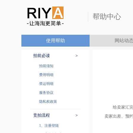
帮助中心
使用帮助
网站动
拍前必读
>
拍前须知
费用明细
禁运明细
服务协议
隐私权政策
给卖家汇完款
竞拍流程
>
卖家出差、预
1、注册登陆